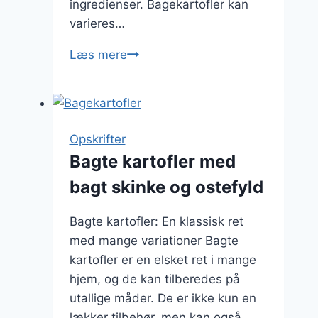
ingredienser. Bagekartofler kan
varieres…
Bagekartofler
Læs mere
med
fetaost
og
friske
Opskrifter
krydderier
Bagte kartofler med
bagt skinke og ostefyld
Bagte kartofler: En klassisk ret
med mange variationer Bagte
kartofler er en elsket ret i mange
hjem, og de kan tilberedes på
utallige måder. De er ikke kun en
lækker tilbehør, men kan også