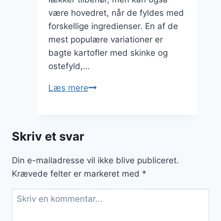
være hovedret, når de fyldes med
forskellige ingredienser. En af de
mest populære variationer er
bagte kartofler med skinke og
ostefyld,…
Bagte
Læs mere
kartofler
med
bagt
Skriv et svar
skinke
og
Din e-mailadresse vil ikke blive publiceret.
ostefyld
Krævede felter er markeret med
*