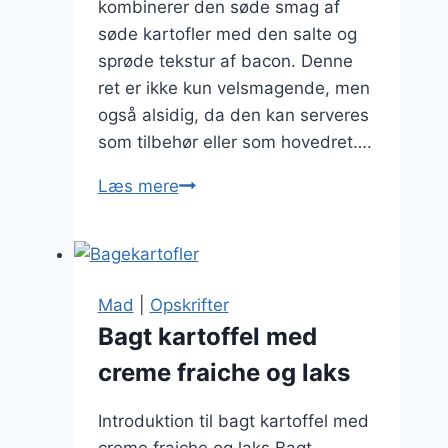
kombinerer den søde smag af
søde kartofler med den salte og
sprøde tekstur af bacon. Denne
ret er ikke kun velsmagende, men
også alsidig, da den kan serveres
som tilbehør eller som hovedret….
Bagte
Læs mere
kartofler
med
sød
kartoffel
Mad
|
Opskrifter
og
Bagt kartoffel med
bacon
creme fraiche og laks
Introduktion til bagt kartoffel med