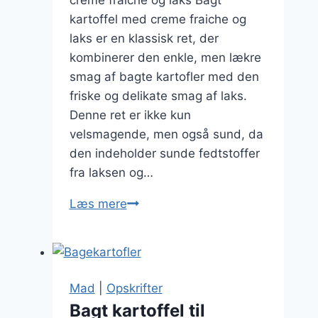
creme fraiche og laks Bagt
kartoffel med creme fraiche og
laks er en klassisk ret, der
kombinerer den enkle, men lækre
smag af bagte kartofler med den
friske og delikate smag af laks.
Denne ret er ikke kun
velsmagende, men også sund, da
den indeholder sunde fedtstoffer
fra laksen og…
Bagt
Læs mere
kartoffel
med
creme
fraiche
Mad
|
Opskrifter
og
Bagt kartoffel til