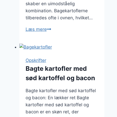
skaber en uimodståelig
kombination. Bagekartoflerne
tilberedes ofte i ovnen, hvilket…
Bagekartofler
Læs mere
med
fløde:
Luksus
på
Opskrifter
tallerkenen
Bagte kartofler med
sød kartoffel og bacon
Bagte kartofler med sød kartoffel
og bacon: En lækker ret Bagte
kartofler med sød kartoffel og
bacon er en skøn ret, der