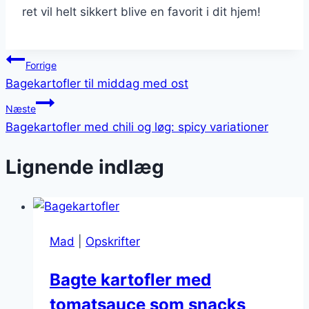
ret vil helt sikkert blive en favorit i dit hjem!
Indlægsnavigation
Forrige
Bagekartofler til middag med ost
Næste
Bagekartofler med chili og løg: spicy variationer
Lignende indlæg
Mad
|
Opskrifter
Bagte kartofler med
tomatsauce som snacks