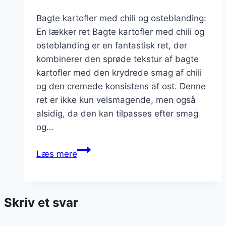
Bagte kartofler med chili og osteblanding:
En lækker ret Bagte kartofler med chili og
osteblanding er en fantastisk ret, der
kombinerer den sprøde tekstur af bagte
kartofler med den krydrede smag af chili
og den cremede konsistens af ost. Denne
ret er ikke kun velsmagende, men også
alsidig, da den kan tilpasses efter smag
og…
Bagte
Læs mere
kartofler
med
chili
Skriv et svar
og
osteblanding