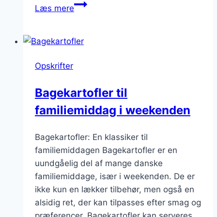
Bagte
Læs mere
kartoffelfyldte
retter
ved
grillen
Opskrifter
Bagekartofler til
familiemiddag i weekenden
Bagekartofler: En klassiker til
familiemiddagen Bagekartofler er en
uundgåelig del af mange danske
familiemiddage, især i weekenden. De er
ikke kun en lækker tilbehør, men også en
alsidig ret, der kan tilpasses efter smag og
præferencer. Bagekartofler kan serveres