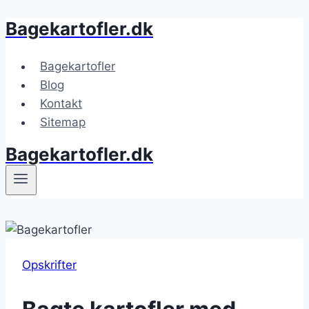
Bagekartofler.dk
Fortsæt
til
indhold
Bagekartofler
Blog
Kontakt
Sitemap
Bagekartofler.dk
Opskrifter