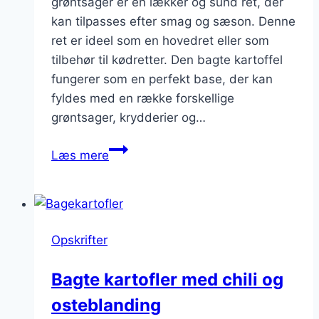
grøntsager er en lækker og sund ret, der
kan tilpasses efter smag og sæson. Denne
ret er ideel som en hovedret eller som
tilbehør til kødretter. Den bagte kartoffel
fungerer som en perfekt base, der kan
fyldes med en række forskellige
grøntsager, krydderier og…
Bakt
Læs mere
kartoffel
fyldning
med
grøntsager
Opskrifter
Bagte kartofler med chili og
osteblanding