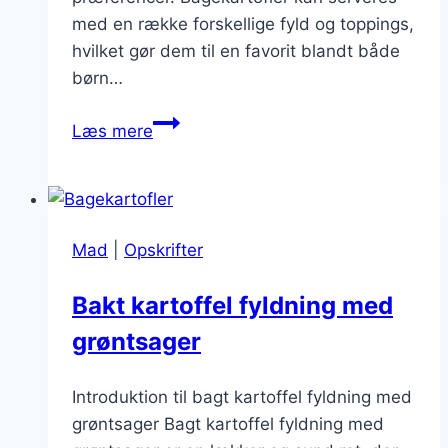
med en række forskellige fyld og toppings,
hvilket gør dem til en favorit blandt både
børn…
Bagekartofler
Læs mere
til
familiemiddag
i
weekenden
Mad
|
Opskrifter
Bakt kartoffel fyldning med
grøntsager
Introduktion til bagt kartoffel fyldning med
grøntsager Bagt kartoffel fyldning med