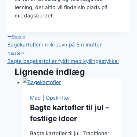
løsning, der altid vil finde sin plads på
middagsbordet.
Indlægsnavigation
Forrige
Bagekartofler i mikroovn på 5 minutter
Næste
Bagte bagekartofler fyldt med kyllingestykker
Lignende indlæg
Mad
|
Opskrifter
Bagte kartofler til jul –
festlige ideer
Bagte kartofler til jul: Traditioner