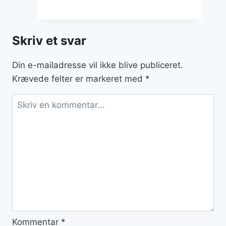
kartofler
fyldt
med
Skriv et svar
grøntsager
og
Din e-mailadresse vil ikke blive publiceret.
ost
Krævede felter er markeret med
*
Kommentar
*