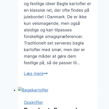
og festlige ideer Bagte kartofler er
en klassisk ret, der ofte findes på
julebordet i Danmark. De er ikke
kun velsmagende, men også
alsidige og kan tilpasses
forskellige smagspræferencer.
Traditionelt set serveres bagte
kartofler med smør, men der er
mange måder at gøre dem
festlige på, så de passer til…
Bagte
Læs mere
kartofler
til
jul
–
Opskrifter
festlige