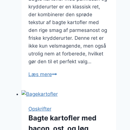
krydderurter er en klassisk ret,
der kombinerer den sprøde
tekstur af bagte kartofler med
den rige smag af parmesanost og
friske krydderurter. Denne ret er
ikke kun velsmagende, men også
utrolig nem at forberede, hvilket
gør den til et perfekt valg…
Bagte
Læs mere
kartofler
med
parmesan
og
Opskrifter
krydderurter
Bagte kartofler med
bacon, ost, og løg