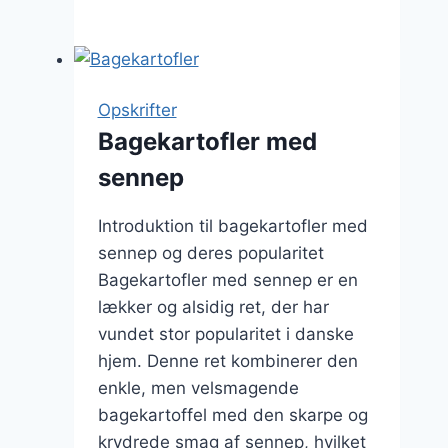
med
grøntsager
til
en
Opskrifter
sund
Bagekartofler med
middag
sennep
Introduktion til bagekartofler med
sennep og deres popularitet
Bagekartofler med sennep er en
lækker og alsidig ret, der har
vundet stor popularitet i danske
hjem. Denne ret kombinerer den
enkle, men velsmagende
bagekartoffel med den skarpe og
krydrede smag af sennep, hvilket