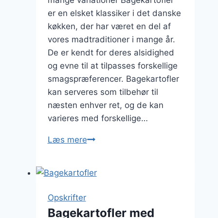
mange variationer Bagekartofler
er en elsket klassiker i det danske
køkken, der har været en del af
vores madtraditioner i mange år.
De er kendt for deres alsidighed
og evne til at tilpasses forskellige
smagspræferencer. Bagekartofler
kan serveres som tilbehør til
næsten enhver ret, og de kan
varieres med forskellige…
Bagekartofler
Læs mere
med
ost
og
grøntsager
Opskrifter
Bagekartofler med