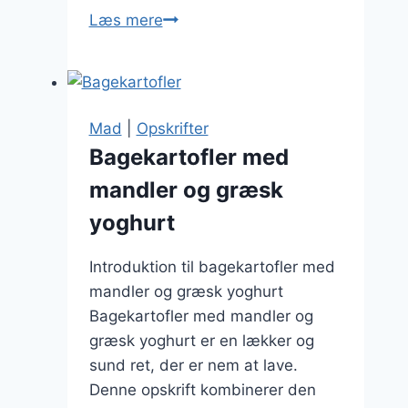
Bagekartofler
Læs mere
med
bacon
og
purløg:
Mad
|
Opskrifter
en
Bagekartofler med
klassiker
mandler og græsk
yoghurt
Introduktion til bagekartofler med
mandler og græsk yoghurt
Bagekartofler med mandler og
græsk yoghurt er en lækker og
sund ret, der er nem at lave.
Denne opskrift kombinerer den