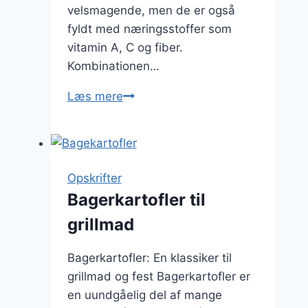
velsmagende, men de er også
fyldt med næringsstoffer som
vitamin A, C og fiber.
Kombinationen…
Bagte
Læs mere
kartofler
med
søde
kartoffel
Opskrifter
og
Bagerkartofler til
krydret
grillmad
olie
Bagerkartofler: En klassiker til
grillmad og fest Bagerkartofler er
en uundgåelig del af mange