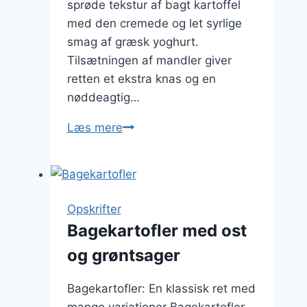
sprøde tekstur af bagt kartoffel
med den cremede og let syrlige
smag af græsk yoghurt.
Tilsætningen af mandler giver
retten et ekstra knas og en
nøddeagtig…
Bagekartofler
Læs mere
med
mandler
og
græsk
Opskrifter
yoghurt
Bagekartofler med ost
og grøntsager
Bagekartofler: En klassisk ret med