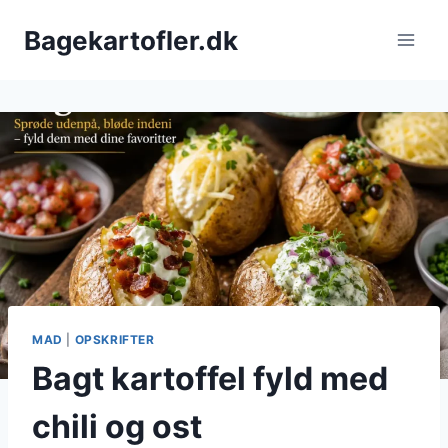
Fortsæt
Bagekartofler.dk
til
indhold
MAD
|
OPSKRIFTER
Bagt kartoffel fyld med
chili og ost