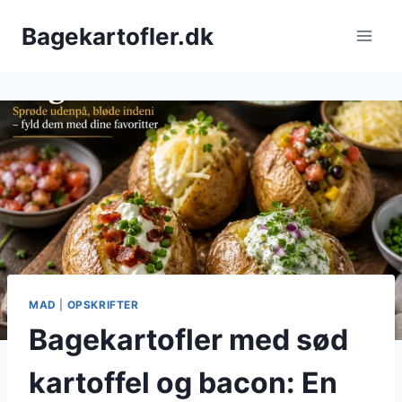
Fortsæt
Bagekartofler.dk
til
indhold
MAD
|
OPSKRIFTER
Bagekartofler med sød
kartoffel og bacon: En