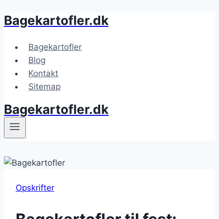
Bagekartofler.dk
Fortsæt
til
indhold
Bagekartofler
Blog
Kontakt
Sitemap
Bagekartofler.dk
Opskrifter