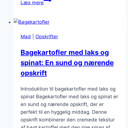
Læs mere
til
en
lækker
grillaften
Mad
|
Opskrifter
Bagekartofler med laks og
spinat: En sund og nærende
opskrift
Introduktion til bagekartofler med laks og
spinat Bagekartofler med laks og spinat er
en sund og nærende opskrift, der er
perfekt til en hyggelig middag. Denne
opskrift kombinerer den cremede tekstur
af bagt kartoffel med den rige smag af