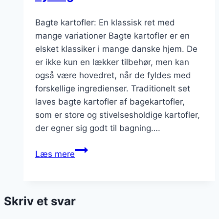
forskel
Bagte kartofler: En klassisk ret med
mange variationer Bagte kartofler er en
elsket klassiker i mange danske hjem. De
er ikke kun en lækker tilbehør, men kan
også være hovedret, når de fyldes med
forskellige ingredienser. Traditionelt set
laves bagte kartofler af bagekartofler,
som er store og stivelsesholdige kartofler,
der egner sig godt til bagning….
Bagte
Læs mere
kartofler
med
salsa
Skriv et svar
og
kylling