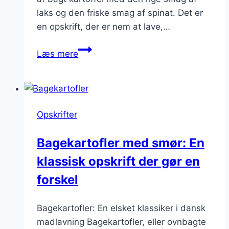
laks og den friske smag af spinat. Det er
en opskrift, der er nem at lave,…
Bagekartofler
Læs mere
med
laks
og
spinat:
Opskrifter
En
sund
Bagekartofler med smør: En
og
klassisk opskrift der gør en
nærende
opskrift
forskel
Bagekartofler: En elsket klassiker i dansk
madlavning Bagekartofler, eller ovnbagte