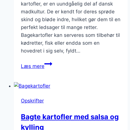
kartofler, er en uundgåelig del af dansk
madkultur. De er kendt for deres sprøde
skind og bløde indre, hvilket gør dem til en
perfekt ledsager til mange retter.
Bagekartofler kan serveres som tilbehør til
kødretter, fisk eller endda som en
hovedret i sig selv, fyldt…
Bagekartofler
Læs mere
med
smør:
En
klassisk
Opskrifter
opskrift
der
Bagte kartofler med salsa og
gør
kylling
en