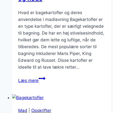
Hvad er bagekartofler og deres
anvendelse i madlavning Bagekartofler er
en type kartofler, der er særligt velegnede
til bagning. De har en høj stivelsesindhold,
hvilket gør dem lette og luftige, når de
tilberedes. De mest populære sorter til
bagning inkluderer Maris Piper, King
Edward og Russet. Disse kartofler er
ideelle til at lave lækre retter…
Bagekartofler
Læs mere
fyldt
med
ost
og
Mad
|
Opskrifter
fløde