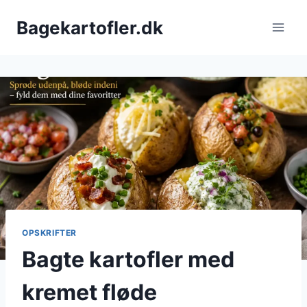
Fortsæt
Bagekartofler.dk
til
indhold
OPSKRIFTER
Bagte kartofler med
kremet fløde